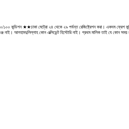
াকা মেট্রো ২৪ থেকে ২৯ পর্যন্ত রেজিষ্ট্রেশন করা। একদম ফ্রেশ কন্ডিশন। সেল
জ নাই। আলহামদুলিল্লাহ কোন এক্সিডেন্ট হিস্টোরি নাই। প্রথম মালিক তাই যে কোন সময় না