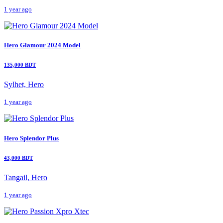
1 year ago
Hero Glamour 2024 Model
135,000 BDT
Sylhet, Hero
1 year ago
Hero Splendor Plus
43,000 BDT
Tangail, Hero
1 year ago