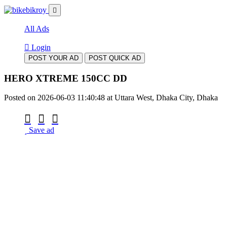
All Ads
Login
POST YOUR AD
POST QUICK AD
HERO XTREME 150CC DD
Posted on 2026-06-03 11:40:48 at Uttara West, Dhaka City, Dhaka
Save ad