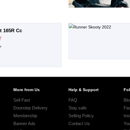
t 165R Cc
T
r
More from Us
Help & Support
Fo
Sell Fast
FAQ
Blo
Doorstep Delivery
Stay safe
Fa
Membership
Selling Policy
Ins
Banner Ads
Contact Us
Yo