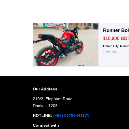
Runner Bol
110,000 BD
Dhaka City, Runne
1 year ago
Our Address
210/2, Elephant Road,
Dhaka - 1205
HOTLINE:
(+88) 01799441171
Connect with