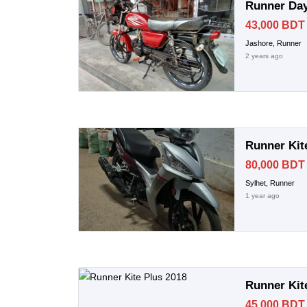
Runner Day
43,000 BDT
Jashore, Runner
2 years ago
Runner Kit
80,000 BDT
Sylhet, Runner
1 year ago
Runner Kit
45,000 BDT