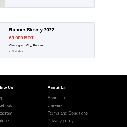
Runner Skooty 2022
69,000 BDT
Chattogram City, Runner
1 year ago
llow Us
About Us
g
About Us
cebook
Careers
tagram
Terms and Conditions
utube
Privacy policy