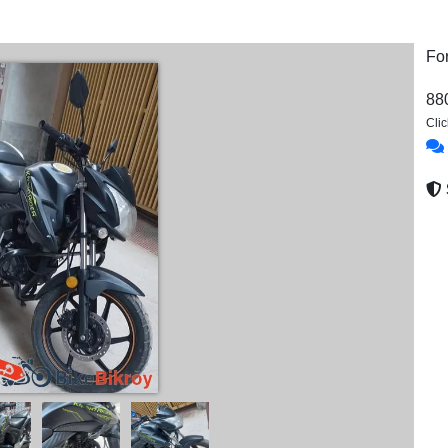
Fo
88
Cli