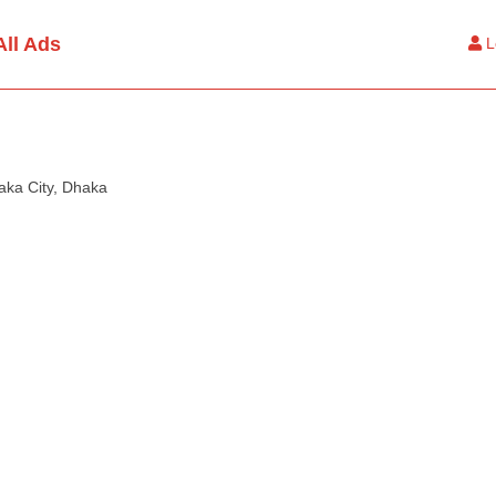
All Ads
L
aka City, Dhaka