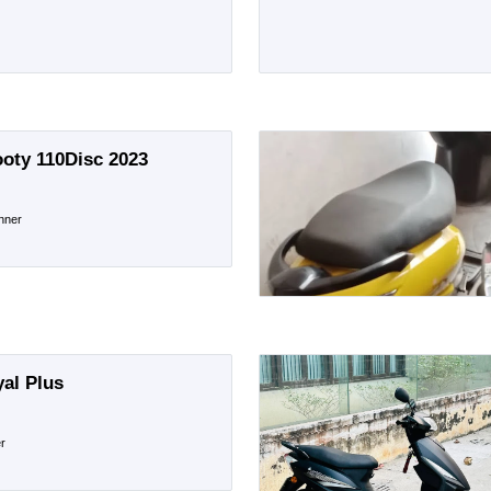
oty 110Disc 2023
nner
al Plus
r