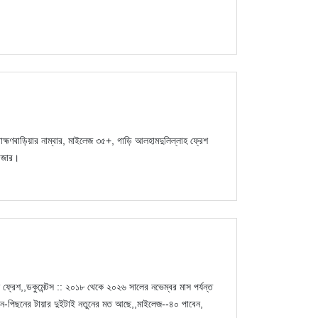
বাড়িয়ার নাম্বার, মাইলেজ ৩৫+, গাড়ি আলহামদুলিল্লাহ ফ্রেশ
াজার।
ন ফ্রেশ,,ডকুমেন্টস :: ২০১৮ থেকে ২০২৬ সালের নভেম্বর মাস পর্যন্ত
সামনে-পিছনের টায়ার দুইটাই নতুনের মত আছে,,মাইলেজ--৪০ পাবেন,