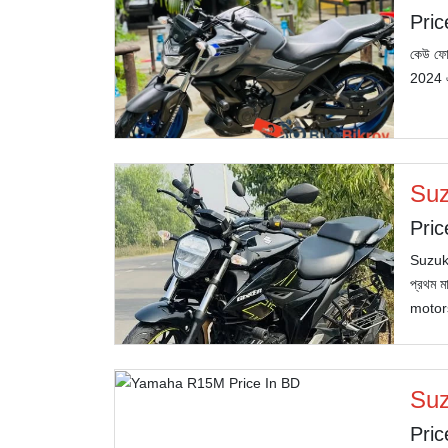
Pric
কেউ ফো
2024 এ
Suz
Pric
Suzuki
প্রথম ম
motors
Suz
Pric