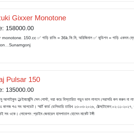
uki Gixxer Monotone
e: 158000.00
 monotone. 150.cc ✅ গাড়ি রানিং = 36k.কি.মি, অরিজিনাল ✅ কন্ডিশন = গাড়ি একদম ফ্
tion…Sunamgonj
aj Pulsar 150
e: 135000.00
ু আলাইকুম 🤝ইমার্জেন্সি সেল পোস্ট, দয়া করে বিস্তারিত পড়ুন ভাল লাগলে।সরাসরি কল করুন না লা
 কাগজ পএ সব আপডেট। স্মার্ট কার্ড ডেলিভারি তারিখ ২৩-০৩-২০২৬, টেক্সটোকেন:০২-১১-২০২৭, প
নাই সব ওকে। লোকেশন :প্রাইম জেনারেল হাসপাতাল হোসেন মার্কেট টঙ্গী