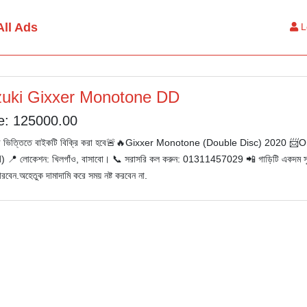
All Ads
L
uki Gixxer Monotone DD
e: 125000.00
ি ভিত্তিতে বাইকটি বিক্রি করা হবে🚨🔥Gixxer Monotone (Double Disc) 2020 📨On T
 📍 লোকেশন: খিলগাঁও, বাসাবো। ​📞 সরাসরি কল করুন: 01311457029 📲 গাড়িটি একদম সুপার
রবেন.অহেতুক দামাদামি করে সময় নষ্ট করবেন না.