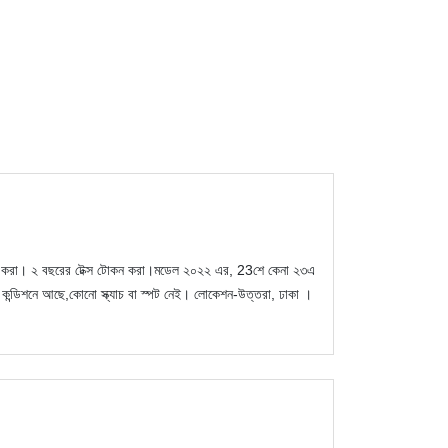
কার্ড করা। ২ বছরের টেক্স টোকন করা।মডেল ২০২২ এর, 23শে কেনা ২৩এ
শ কন্ডিশনে আছে,কোনো স্ক্যাচ বা স্পট নেই। লোকেশন-উত্তরা, ঢাকা ।