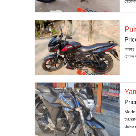
লোকেশন:
Pul
Pric
পালসার 
টোকেন আ
Yam
Pric
Model
trans
deke 