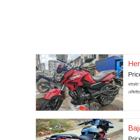
Her
Pric
বাইকটা 
রেজিষ্ট
Baj
Pric