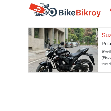
Suz
Pric
🚨জরুর
(Fixed)
করতে পা