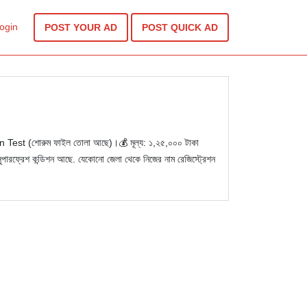
ogin
POST YOUR AD
POST QUICK AD
est (শোরুম ফাইল তোলা আছে)।​💰 মূল্য: ১,২৫,০০০ টাকা
ফ্রেশ কন্ডিশন আছে. যেকোনো জেলা থেকে নিজের নাম রেজিস্ট্রেশন