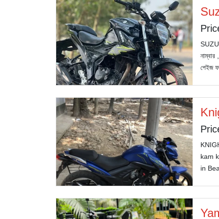
Suz
Pric
SUZUKI
নাম্বার
পেইজ 
Kni
Pric
KNIGH
kam ka
in Be
Yam