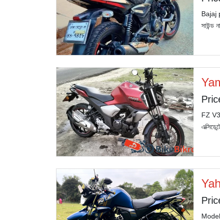
Bajaj 
সাউন্ড 
Ya
Pric
FZ V3 
এক্সিডে
Yah
Pric
Model