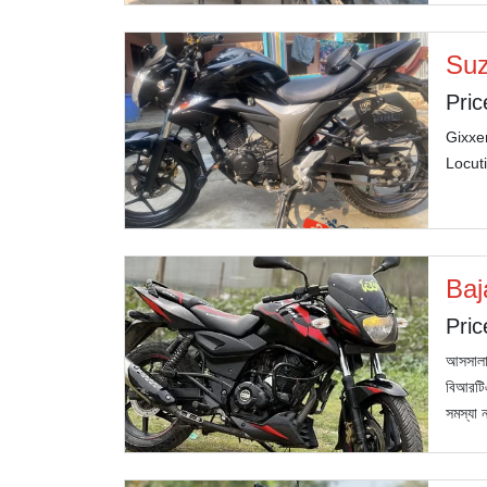
Suz
Pric
Gixxer
Locu
Baj
Pric
আসসালাম
বিআরটিএ
সমস্যা 