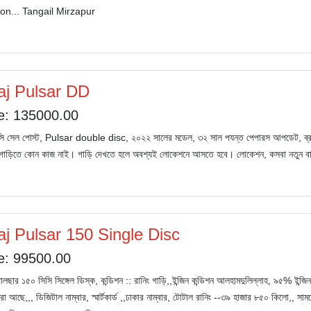
on... Tangail Mirzapur
aj Pulsar DD
e: 135000.00
্সি সেল পোস্ট, Pulsar double disc, ২০২২ সালের মডেল, ৩২ সাল পযন্ত পেপারস আপডেট, ব্রাহ্মণ
 গাড়িতে কোন কাজ নাই। গাড়ি দেখতে হলে অবশ্যই লোকেশনে আসতে হবে। লোকেশন, কসবা নতুন ব
aj Pulsar 150 Single Disc
e: 99500.00
ালছার ১৫০ সিসি সিঙ্গেল ডিস্ক, কন্ডিশন :: রানিং গাড়ি,,ইন্জিন কন্ডিশন আলহামদুলিল্লাহ, ৯৫% ইন্জি
া আছে,,, ডিজিটাল নাম্বার, স্মার্টকার্ড ,,ঢাকার নাম্বার, টোটাল রানিং --৩৯ হাজার ৮৫০ কিলো,, 