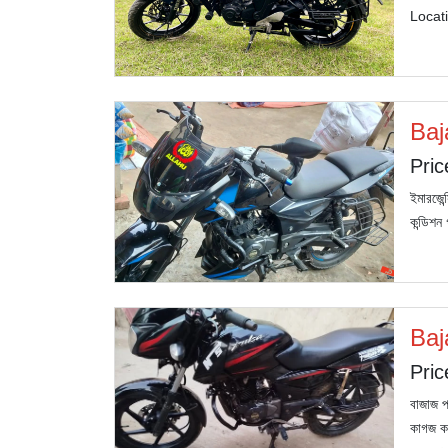
Locati
Baj
Pric
ইমারজেন
কন্ডিশন
Baj
Pric
বাজাজ প
কাগজ কর