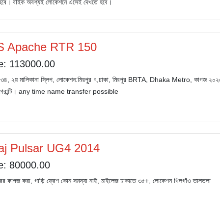
বে। বাইক অবশ্যই লোকেশনে এসেই দেখতে হবে।
S Apache RTR 150
e: 113000.00
 ৩৪, ২য় মালিকানা স্লিপ, লোকেশন:মিরপুুর ৭,ঢাকা, মিরপুর BRTA, Dhaka Metro, কাগজ ২০২৫প
গেরান্টি। any time name transfer possible
aj Pulsar UG4 2014
e: 80000.00
র কাগজ করা, গাড়ি ফ্রেশ কোন সমস্যা নাই, মাইলেজ ঢাকাতে ৩৫+, লোকেশন খিলগাঁও তালতলা