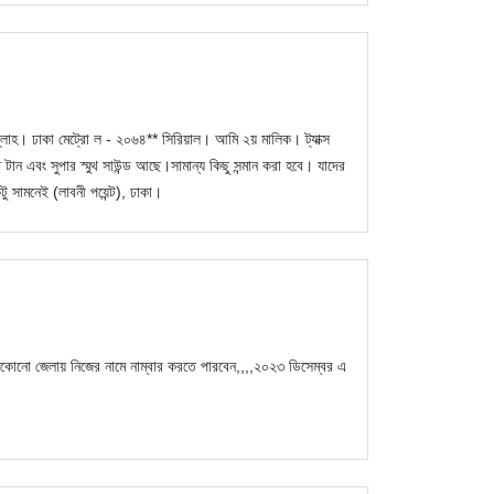
লাহ। ঢাকা মেট্রো ল - ২০৬৪** সিরিয়াল। আমি ২য় মালিক। ট্যাক্স
 এবং সুপার স্মুথ সাউন্ড আছে।সামান্য কিছু সন্মান করা হবে। যাদের
 সামনেই (লাবনী পয়েন্ট), ঢাকা।
োনো জেলায় নিজের নামে নাম্বার করতে পারবেন,,,,২০২৩ ডিসেম্বর এ