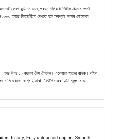
বারেই ফ্রেশ কন্ডিশন আছে প্রথম মালিক ডিজিটাল নাম্বার প্লেট
লেছে ৪০০০০ হাজার কিলোমিটার দেখতে হলে অবশ্যই আমার লোকেশন
ে। তার উপর ১০ বছরের টেক্স টোকেন। একেবারে হাতের বাইক। বাইক
ে চালিয়ে নিতে আগ্রহি তারা শফিউদ্দিন একাডেমি স্কুল রোড
ident history, Fully untouched engine, Smooth