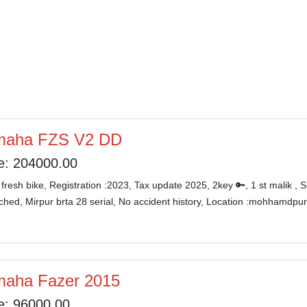
maha FZS V2 DD
e: 204000.00
resh bike, Registration :2023, Tax update 2025, 2key 🔑, 1 st malik , S
ched, Mirpur brta 28 serial, No accident history, Location :mohhamdpur
aha Fazer 2015
e: 96000.00