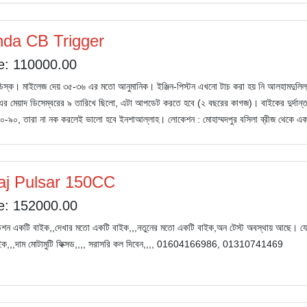
da CB Trigger
e: 110000.00
 ডিস্ক। মাইলেজ দেয় ৩৫-৩৬ এর মতো আনুমানিক। ইঞ্জিন-পিস্টন এখনো টাচ করা হয় নি আলহামদুলিল্
র মেয়াদ ডিসেম্বরের ৯ তারিখে ছিলো, এটা আপডেট করতে হবে (২ বছরের কাগজ)। বাইকের দুর্দান্ত টান
০-৯০, তারা না নক করলেই ভালো হবে ইনশাআল্লাহ। লোকেশন : মোহাম্মদপুর বসিলা ব্রীজ থেকে একটু
aj Pulsar 150CC
e: 152000.00
ডিশন একটি বাইক,,দেখার মতো একটি বাইক,,,নতুনের মতো একটি বাইক,অন টেস্ট অবস্থায় আছে। যেক
াইক,,,দাম মোটামুটি ফিক্সড,,,, সরাসরি কল দিবেন,,,, 01604166986, 01310741469