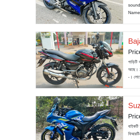
sound,
Name 
Baj
Pric
গাড়িটি 
আছে। ১০
-। লোকে
Suz
Pric
বাইকটি 
বিআরটিএ