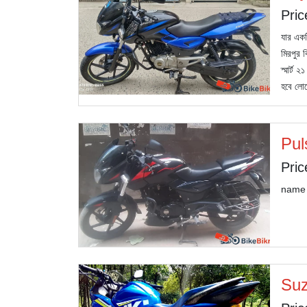
Pric
যার একট
মিরপুর 
স্মার্ট
হবে লোক
Pul
Pric
name t
Suz