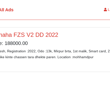
All Ads
L
maha FZS V2 DD 2022
e: 188000.00
resh, Registration :2022, Odo :13k, Mirpur brta, 1st malik, Smart card,
ike kinte chassen tara dhekte paren. Location :mohhamdpur