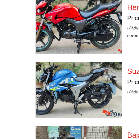
Her
Pric
রেজিষ্ট
soroni
Suz
Pric
রেজিষ্ট
Baj