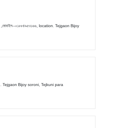
্ট কার্ড ,মোবাইল--০১৮৮৪৯৫৩১৬৬, location. Tejgaon Bijoy
ocation. Tejgaon Bijoy soroni, Tejkuni para