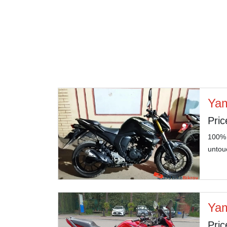
Ya
Pric
100% f
untou
Yam
Pric