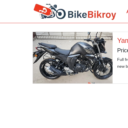
Ya
Pric
Full f
new b