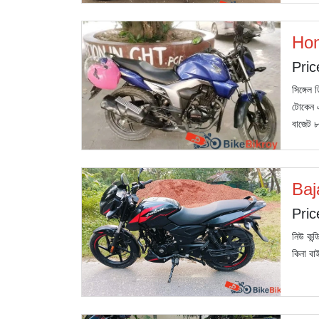
Hon
Pric
সিঙ্গেল
টোকেন এ
বাজেট ৮
Baj
Pric
নিউ কন্
কিনা ব