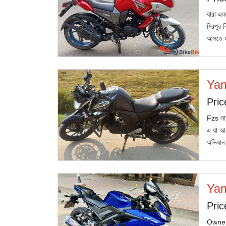
যারা এক
মিরপুর 
আসতে হব
Ya
Pric
Fzs লাভ
এ যা আছ
অভিযান
Yam
Pric
Owner