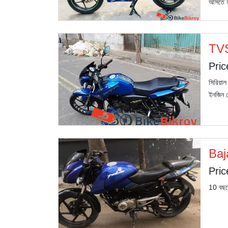
আসতে হ
TV
Pric
সিরিয়াল
ইনজিন 
Baj
Pric
10 বছরে